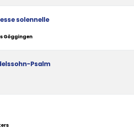
Messe solennelle
us Göggingen
delssohn-Psalm
ters