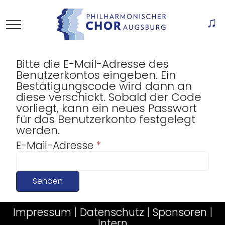
Mobile Menu Toggle
Of
Bitte die E-Mail-Adresse des
Benutzerkontos eingeben. Ein
Bestätigungscode wird dann an
diese verschickt. Sobald der Code
vorliegt, kann ein neues Passwort
für das Benutzerkonto festgelegt
werden.
E-Mail-Adresse
*
Senden
Impressum
|
Datenschutz
|
Sponsoren
|
Intern